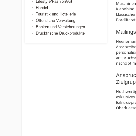
Lifestyle/Fashion/Art
Maschinenp
Handel
Klebebindu
klassische
Touristik und Hotellerie
Bordliterat
Öffentliche Verwaltung
Banken und Versicherungen
Mailings
Druckfrische Druckprodukte
Heenemann 
Anschreibe
personalis
anspruchsv
nachoptimi
Anspruc
Zielgru
Hochwerti
exklusives
Exklusivpr
Oberklasse