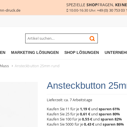
SPEZIELLE
SHOP
FRAGEN,
KEINE
nn-druck.de
+49 (0) 30 753 03 
10:00-16:30 Uhr:
GEN
MARKETING LÖSUNGEN
SHOP LÖSUNGEN
UNTERNEH
hluss
Ansteckbutton 25mm rund
Ansteckbutton 25m
Lieferzeit: ca. 7 Arbeitstage
Kaufen Sie 11 für je
1,19 €
und
sparen
61
%
Kaufen Sie 25 für je
0,61 €
und
sparen
80
%
Kaufen Sie 100 für je
0,55 €
und
sparen
82
%
Kaufen Sie 5000 für je
0,43 €
und
sparen
86
%