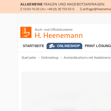
ALLGEMEINE
FRAGEN UND ANGEBOTSANFRAGEN:
+49 (0) 30 753 03 0
anfrage@heenema
10:00-16:30 Uhr:
Buch- und Offsetdruckerei Heenemann GmbH & Co. KG
STARTSEITE
ONLINESHOP
PRINT LÖSUN
Startseite
Onlineshop
Ansteckbuttons mit Nadelversc