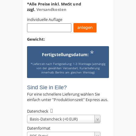
*Alle Preise inkl. MwSt und
zzgl.
Versandkosten
individuelle Auflage
Gewicht:
*
Fertigstellungsdatum:
*Lieferzeit nach Fertigstellung: 1-3 Werktage (abhängig
von der gewählten Versandart, Kurierlieferung
innerhalb Berlins am gleichen Werktag)
Sind Sie in Eile?
Für eine schnellere Lieferung wählen Sie
einfach unter "Produktionszeit" Express aus.
Datencheck
Basis-Datencheck (+0 EUR)
Datenformat
PDF-Datei