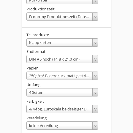
Produktionszeit
Economy Produktionszeit (Dateneingang bis 13:00 Uhr)
Teilprodukte
Klappkarten
Endformat
DIN A5 hoch (14,8 x 21,0 cm)
Papier
250g/m² Bilderdruck matt gestrichen
Umfang
4 Seiten
Farbigkeit
4/4-fbg. Euroskala beidseitiger Druck
Veredelung
keine Veredlung